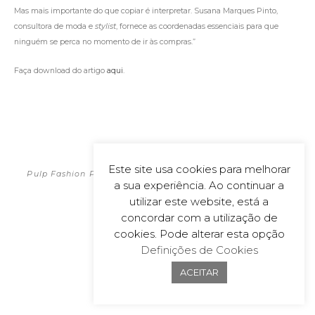
Mas mais importante do que copiar é interpretar. Susana Marques Pinto,
consultora de moda e
stylist
, fornece as coordenadas essenciais para que
ninguém se perca no momento de ir às compras.”
Faça download do artigo
aqui
.
POLÍTICA DE PRIVACIDADE
2026
Este site usa cookies para melhorar
Pulp Fashion Productions | All material on this website is
a sua experiência. Ao continuar a
copyrighted
Powered by
wecoDEK, Lda
utilizar este website, está a
concordar com a utilização de
cookies. Pode alterar esta opção
Definições de Cookies
ACEITAR