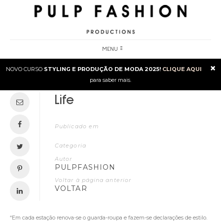
MENU
×
NOVO CURSO
STYLING E PRODUÇÃO DE MODA 2025!
CLIQUE AQUI
para saber mais.
Life
Publicado em
Categoria
Autor
PULPFASHION
Voltar à página anterior
VOLTAR
“Em cada estação renova-se o guarda-roupa e fazem-se declarações de estilo.