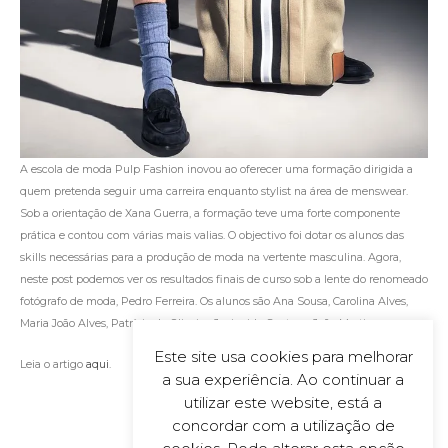
A escola de moda Pulp Fashion inovou ao oferecer uma formação dirigida a
quem pretenda seguir uma carreira enquanto stylist na área de menswear.
Sob a orientação de Xana Guerra, a formação teve uma forte componente
prática e contou com várias mais valias. O objectivo foi dotar os alunos das
skills necessárias para a produção de moda na vertente masculina. Agora,
neste post podemos ver os resultados finais de curso sob a lente do renomeado
fotógrafo de moda, Pedro Ferreira. Os alunos são Ana Sousa, Carolina Alves,
Maria João Alves, Patrícia de Oliveira, Jacineide Santos e João Martins.
Este site usa cookies para melhorar
Leia o artigo
aqui
.
a sua experiência. Ao continuar a
utilizar este website, está a
concordar com a utilização de