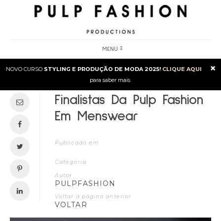
MENU
×
NOVO CURSO
STYLING E PRODUÇÃO DE MODA 2025!
CLIQUE AQUI
para saber mais.
Finalistas Da Pulp Fashion
Em Menswear
Publicado em
Categoria
Autor
PULPFASHION
Voltar à página anterior
VOLTAR