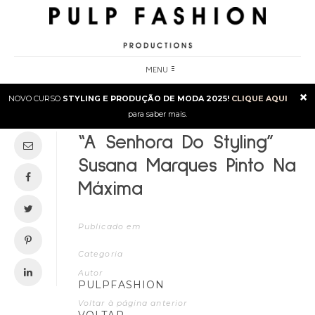
MENU
×
NOVO CURSO
STYLING E PRODUÇÃO DE MODA 2025!
CLIQUE AQUI
para saber mais.
“A Senhora Do Styling”
Susana Marques Pinto Na
Máxima
Publicado em
Categoria
Autor
PULPFASHION
Voltar à página anterior