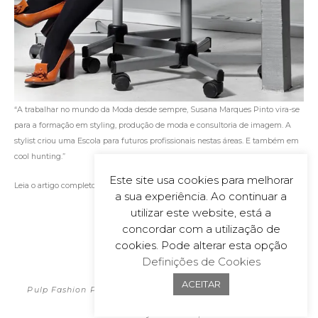
“A trabalhar no mundo da Moda desde sempre, Susana Marques Pinto vira-se
para a formação em styling, produção de moda e consultoria de imagem. A
stylist criou uma Escola para futuros profissionais nestas áreas. E também em
cool hunting.”
Este site usa cookies para melhorar
Leia o artigo completo
aqui
.
a sua experiência. Ao continuar a
utilizar este website, está a
concordar com a utilização de
cookies. Pode alterar esta opção
Definições de Cookies
POLÍTICA DE PRIVACIDADE
2026
ACEITAR
Pulp Fashion Productions | All material on this website is
copyrighted
Powered by
wecoDEK, Lda